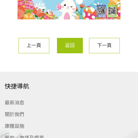
上一頁
返回
下一頁
快捷導航
最新消息
關於我們
康體設施