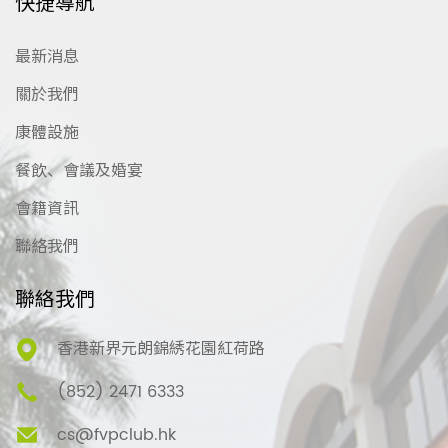
快捷導航
最新消息
關於我們
康體設施
餐飲、會議及婚宴
會籍資訊
聯絡我們
聯絡我們
香港新界元朗錦綉花園紅荷路
(852) 2471 6333
cs@fvpclub.hk