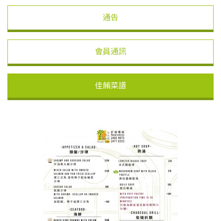
通告
會員通訊
佳餚菜譜