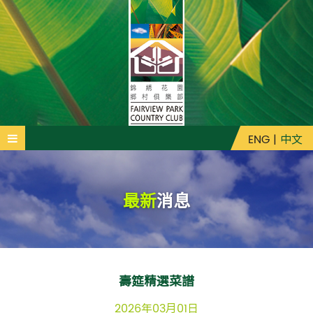
ENG
|
中文
最新
消息
壽筵精選菜譜
2026年03月01日