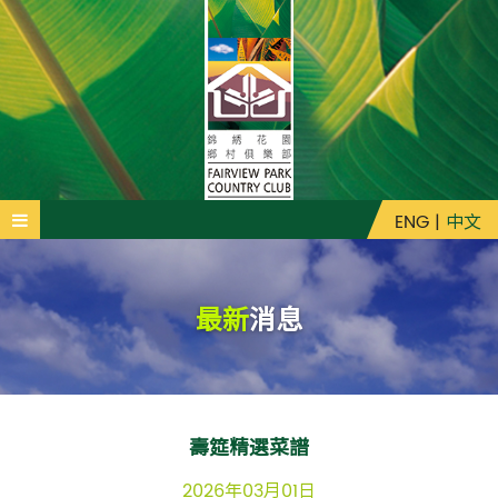
ENG
|
中文
最新
消息
壽筵精選菜譜
2026年03月01日