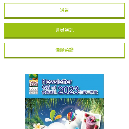
通告
會員通訊
佳餚菜譜